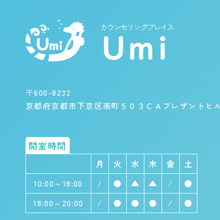
〒600-8232
京都府京都市下京区南町５０３ＣＡプレザントヒ
開室時間
月
火
水
木
金
土
10:00～18:00
/
●
▲
▲
/
●
18:00～20:00
/
●
●
●
/
●